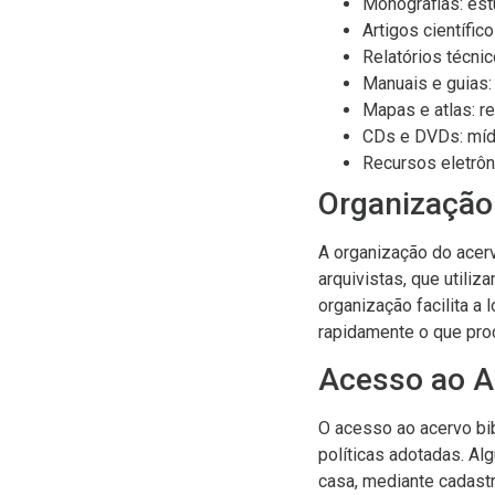
Monografias: es
Artigos científi
Relatórios técni
Manuais e guias:
Mapas e atlas: r
CDs e DVDs: mídi
Recursos eletrôn
Organização 
A organização do acerv
arquivistas, que utiliz
organização facilita a
rapidamente o que pro
Acesso ao Ac
O acesso ao acervo bib
políticas adotadas. Al
casa, mediante cadastr