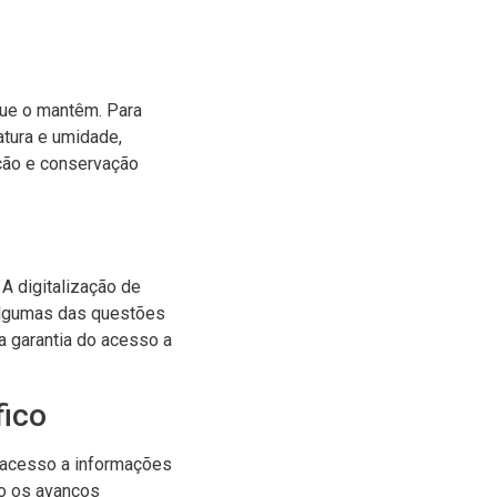
que o mantêm. Para
atura e umidade,
ação e conservação
 A digitalização de
 algumas das questões
a garantia do acesso a
fico
m acesso a informações
o os avanços