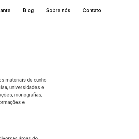
dante
Blog
Sobre nós
Contato
ros materiais de cunho
isa, universidades e
tações, monografias,
nformações e
diversas áreas do