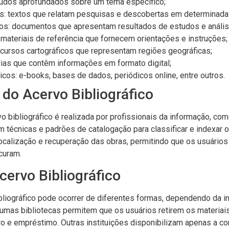
tudos aprofundados sobre um tema específico;
cos: textos que relatam pesquisas e descobertas em determinada
cos: documentos que apresentam resultados de estudos e anális
 materiais de referência que fornecem orientações e instruções;
ecursos cartográficos que representam regiões geográficas;
as que contêm informações em formato digital;
icos: e-books, bases de dados, periódicos online, entre outros.
do Acervo Bibliográfico
o bibliográfico é realizada por profissionais da informação, com
am técnicas e padrões de catalogação para classificar e indexar 
 localização e recuperação das obras, permitindo que os usuário
curam.
ervo Bibliográfico
liográfico pode ocorrer de diferentes formas, dependendo da in
gumas bibliotecas permitem que os usuários retirem os materiai
o e empréstimo. Outras instituições disponibilizam apenas a con