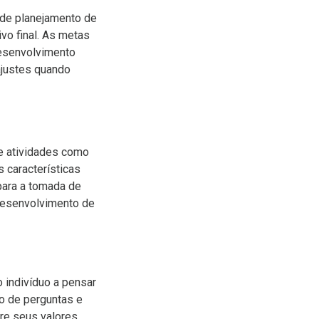
 de planejamento de
vo final. As metas
desenvolvimento
 ajustes quando
e atividades como
s características
para a tomada de
 desenvolvimento de
 indivíduo a pensar
io de perguntas e
bre seus valores,