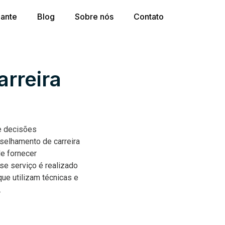
dante
Blog
Sobre nós
Contato
rreira
e decisões
nselhamento de carreira
de fornecer
e serviço é realizado
que utilizam técnicas e
.