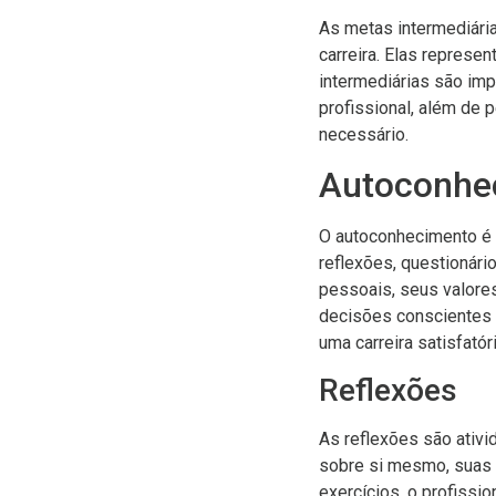
As metas intermediári
carreira. Elas represe
intermediárias são im
profissional, além de 
necessário.
Autoconhe
O autoconhecimento é 
reflexões, questionári
pessoais, seus valore
decisões conscientes e
uma carreira satisfatóri
Reflexões
As reflexões são ativi
sobre si mesmo, suas e
exercícios, o profissio