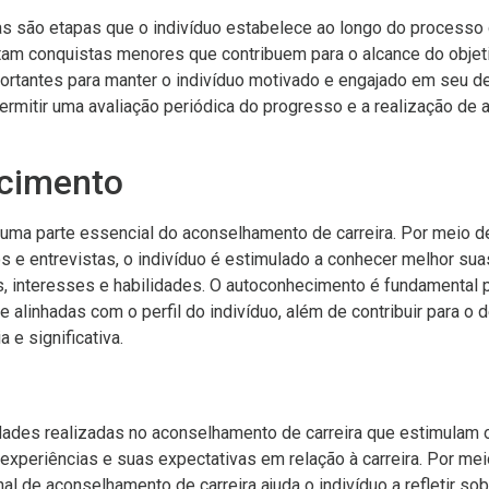
as são etapas que o indivíduo estabelece ao longo do processo
ntam conquistas menores que contribuem para o alcance do objeti
portantes para manter o indivíduo motivado e engajado em seu 
permitir uma avaliação periódica do progresso e a realização de
cimento
uma parte essencial do aconselhamento de carreira. Por meio d
os e entrevistas, o indivíduo é estimulado a conhecer melhor sua
s, interesses e habilidades. O autoconhecimento é fundamental 
 alinhadas com o perfil do indivíduo, além de contribuir para o
a e significativa.
dades realizadas no aconselhamento de carreira que estimulam o
xperiências e suas expectativas em relação à carreira. Por me
nal de aconselhamento de carreira ajuda o indivíduo a refletir so