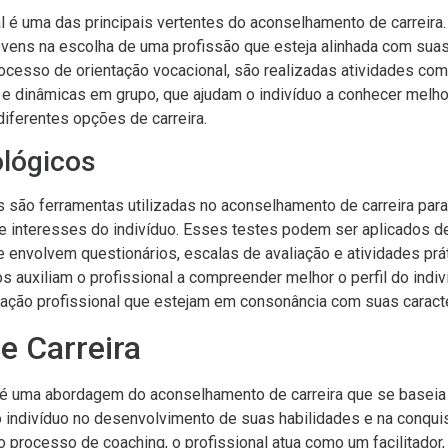
l é uma das principais vertentes do aconselhamento de carreira.
jovens na escolha de uma profissão que esteja alinhada com sua
rocesso de orientação vocacional, são realizadas atividades com
s e dinâmicas em grupo, que ajudam o indivíduo a conhecer melho
diferentes opções de carreira.
ológicos
 são ferramentas utilizadas no aconselhamento de carreira para 
e interesses do indivíduo. Esses testes podem ser aplicados de
 envolvem questionários, escalas de avaliação e atividades prá
s auxiliam o profissional a compreender melhor o perfil do indiví
ação profissional que estejam em consonância com suas caracte
e Carreira
a é uma abordagem do aconselhamento de carreira que se baseia
 o indivíduo no desenvolvimento de suas habilidades e na conqui
o processo de coaching, o profissional atua como um facilitador,