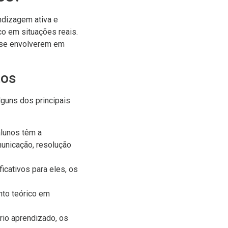
dizagem ativa e
co em situações reais.
 se envolverem em
tos
lguns dos principais
alunos têm a
municação, resolução
icativos para eles, os
nto teórico em
io aprendizado, os