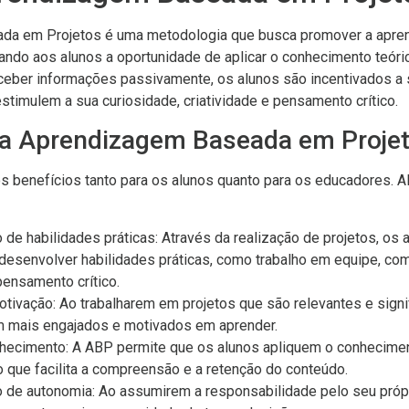
da em Projetos é uma metodologia que busca promover a apren
ando aos alunos a oportunidade de aplicar o conhecimento teóri
ceber informações passivamente, os alunos são incentivados a
estimulem a sua curiosidade, criatividade e pensamento crítico.
da Aprendizagem Baseada em Proje
 benefícios tanto para os alunos quanto para os educadores. A
de habilidades práticas: Através da realização de projetos, os 
desenvolver habilidades práticas, como trabalho em equipe, co
ensamento crítico.
tivação: Ao trabalharem em projetos que são relevantes e signif
m mais engajados e motivados em aprender.
hecimento: A ABP permite que os alunos apliquem o conhecime
o que facilita a compreensão e a retenção do conteúdo.
de autonomia: Ao assumirem a responsabilidade pelo seu própr