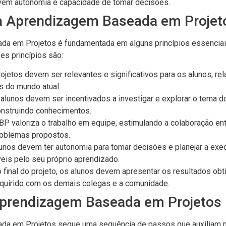
vem autonomia e capacidade de tomar decisões.
da Aprendizagem Baseada em Projet
a em Projetos é fundamentada em alguns princípios essenciais
es princípios são:
rojetos devem ser relevantes e significativos para os alunos, re
s do mundo atual.
 alunos devem ser incentivados a investigar e explorar o tema d
onstruindo conhecimentos.
BP valoriza o trabalho em equipe, estimulando a colaboração ent
roblemas propostos.
unos devem ter autonomia para tomar decisões e planejar a exec
is pelo seu próprio aprendizado.
 final do projeto, os alunos devem apresentar os resultados obt
quirido com os demais colegas e a comunidade.
prendizagem Baseada em Projetos
da em Projetos segue uma sequência de passos que auxiliam 