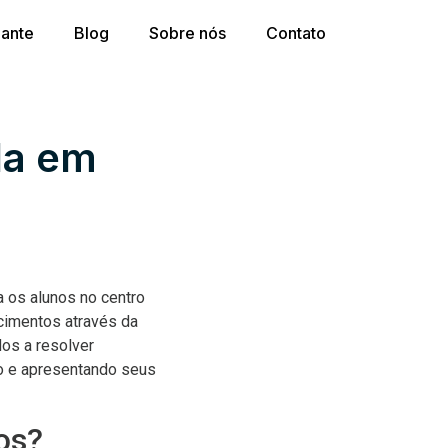
dante
Blog
Sobre nós
Contato
da em
 os alunos no centro
cimentos através da
dos a resolver
do e apresentando seus
os?