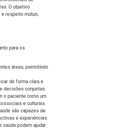
ras. O objetivo
 e respeito mútuo,
anto para os
entes áreas, permitindo
car de forma clara e
de decisões conjuntas.
em o paciente como um
ssociais e culturais.
 saúde são capazes de
ctivas e experiências.
de saúde podem ajudar