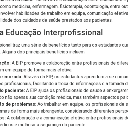
 como medicina, enfermagem, fisioterapia, odontologia, entre out
envolver habilidades de trabalho em equipe, comunicação efetiva
alidade dos cuidados de saúde prestados aos pacientes.
a Educação Interprofissional
sional traz uma série de benefícios tanto para os estudantes qu
. Alguns dos principais benefícios incluem:
ação:
A EIP promove a colaboração entre profissionais de difer
em em equipe de forma mais efetiva.
primorada:
Através da EIP, os estudantes aprendem a se comuni
s profissionais, facilitando a troca de informações e a tomada 
do paciente:
A EIP ajuda os profissionais de saúde a enxergar
do não apenas sua condição médica, mas também aspectos psico
ão de problemas:
Ao trabalhar em equipe, os profissionais de
emas de forma mais abrangente, considerando diferentes perspe
os:
A colaboração e a comunicação efetiva entre profissionais 
médicos e melhorar a segurança do paciente.