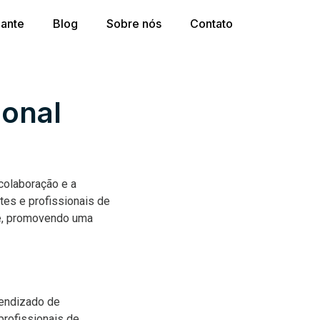
dante
Blog
Sobre nós
Contato
ional
colaboração e a
tes e profissionais de
de, promovendo uma
rendizado de
profissionais de