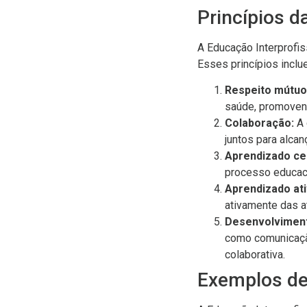
Princípios d
A Educação Interprofi
Esses princípios inclu
Respeito mútuo
saúde, promovend
Colaboração:
A 
juntos para alca
Aprendizado ce
processo educaci
Aprendizado ati
ativamente das a
Desenvolvimento
como comunicação
colaborativa.
Exemplos de