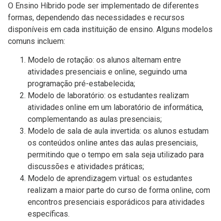
O Ensino Híbrido pode ser implementado de diferentes
formas, dependendo das necessidades e recursos
disponíveis em cada instituição de ensino. Alguns modelos
comuns incluem:
Modelo de rotação: os alunos alternam entre
atividades presenciais e online, seguindo uma
programação pré-estabelecida;
Modelo de laboratório: os estudantes realizam
atividades online em um laboratório de informática,
complementando as aulas presenciais;
Modelo de sala de aula invertida: os alunos estudam
os conteúdos online antes das aulas presenciais,
permitindo que o tempo em sala seja utilizado para
discussões e atividades práticas;
Modelo de aprendizagem virtual: os estudantes
realizam a maior parte do curso de forma online, com
encontros presenciais esporádicos para atividades
específicas.