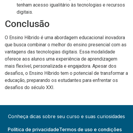
tenham acesso igualitário às tecnologias e recursos
digitais.
Conclusão
O Ensino Híbrido é uma abordagem educacional inovadora
que busca combinar o melhor do ensino presencial com as
vantagens das tecnologias digitais. Essa modalidade
oferece aos alunos uma experiência de aprendizagem
mais flexível, personalizada e engajadora. Apesar dos
desafios, o Ensino Híbrido tem o potencial de transformar a
educação, preparando os estudantes para enfrentar os
desafios do século XXI.
Conheça dicas sobre seu curso e suas curiosidades
Política de privacidade
Termos de uso e condições