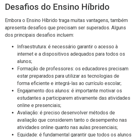
Desafios do Ensino Híbrido
Embora o Ensino Híbrido traga muitas vantagens, também
apresenta desafios que precisam ser superados. Alguns
dos principais desafios incluem:
Infraestrutura: é necessário garantir o acesso à
internet e a dispositivos adequados para todos os
alunos;
Formação de professores: os educadores precisam
estar preparados para utilizar as tecnologias de
forma eficiente e integrá-las ao currículo escolar;
Engajamento dos alunos: é importante motivar os
estudantes a participarem ativamente das atividades
online e presenciais;
Avaliação: é preciso desenvolver métodos de
avaliação que considerem tanto o desempenho nas
atividades online quanto nas aulas presenciais;
Equidade: é fundamental garantir que todos os alunos