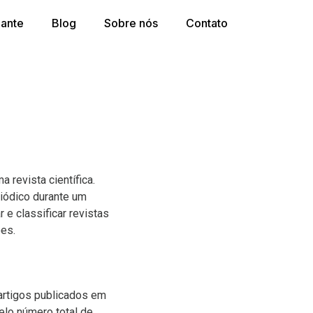
dante
Blog
Sobre nós
Contato
 revista científica.
iódico durante um
e classificar revistas
ões.
 artigos publicados em
elo número total de