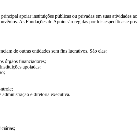
cipal apoiar instituições públicas ou privadas em suas atividades acad
 convênios. As Fundações de Apoio são regidas por leis específicas e po
ciam de outras entidades sem fins lucrativos. São elas:
os órgãos financiadores;
instituições apoiadas;
ão;
ntrole;
administração e diretoria executiva.
ciárias;