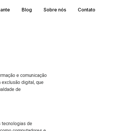
dante
Blog
Sobre nós
Contato
nformação e comunicação
 exclusão digital, que
gualdade de
s tecnologias de
a, como computadores e