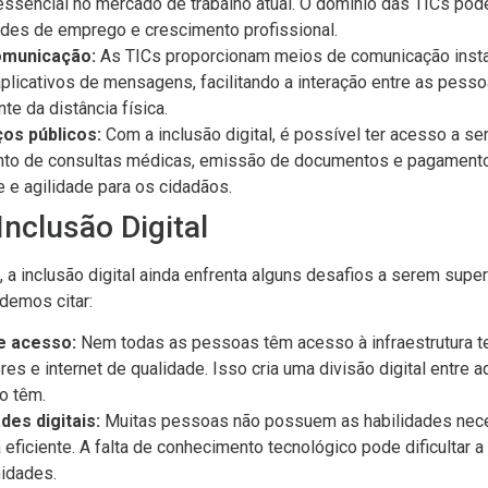
 essencial no mercado de trabalho atual. O domínio das TICs pode
des de emprego e crescimento profissional.
comunicação:
As TICs proporcionam meios de comunicação insta
aplicativos de mensagens, facilitando a interação entre as pesso
e da distância física.
os públicos:
Com a inclusão digital, é possível ter acesso a ser
o de consultas médicas, emissão de documentos e pagamento 
e agilidade para os cidadãos.
Inclusão Digital
 a inclusão digital ainda enfrenta alguns desafios a serem supe
odemos citar:
e acesso:
Nem todas as pessoas têm acesso à infraestrutura te
s e internet de qualidade. Isso cria uma divisão digital entre
o têm.
ades digitais:
Muitas pessoas não possuem as habilidades neces
eficiente. A falta de conhecimento tecnológico pode dificultar a 
nidades.