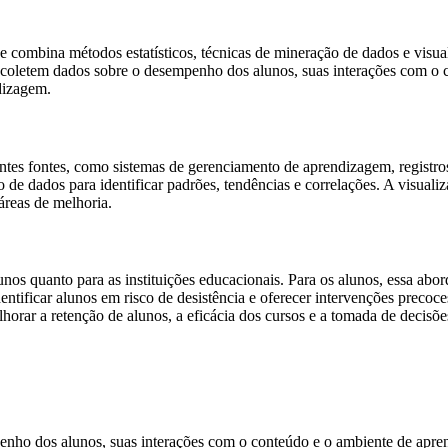
 combina métodos estatísticos, técnicas de mineração de dados e visual
 coletem dados sobre o desempenho dos alunos, suas interações com o 
dizagem.
ntes fontes, como sistemas de gerenciamento de aprendizagem, registros 
 de dados para identificar padrões, tendências e correlações. A visualiza
áreas de melhoria.
lunos quanto para as instituições educacionais. Para os alunos, essa a
tificar alunos em risco de desistência e oferecer intervenções precoces
elhorar a retenção de alunos, a eficácia dos cursos e a tomada de decisõ
nho dos alunos, suas interações com o conteúdo e o ambiente de apre