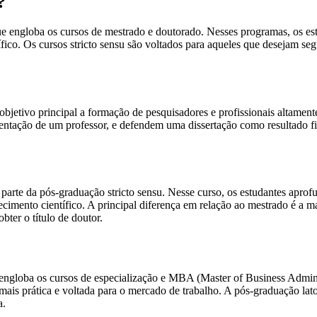
?
 engloba os cursos de mestrado e doutorado. Nesses programas, os est
fico. Os cursos stricto sensu são voltados para aqueles que desejam s
bjetivo principal a formação de pesquisadores e profissionais altamen
ientação de um professor, e defendem uma dissertação como resultado fi
parte da pós-graduação stricto sensu. Nesse curso, os estudantes apro
ecimento científico. A principal diferença em relação ao mestrado é a
bter o título de doutor.
ngloba os cursos de especialização e MBA (Master of Business Adminis
s prática e voltada para o mercado de trabalho. A pós-graduação lato 
a.