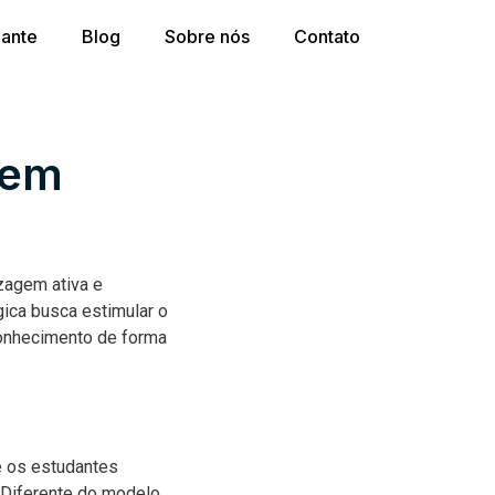
dante
Blog
Sobre nós
Contato
gem
zagem ativa e
gica busca estimular o
conhecimento de forma
e os estudantes
 Diferente do modelo