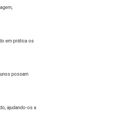
zagem,
do em prática os
alunos possam
do, ajudando-os a