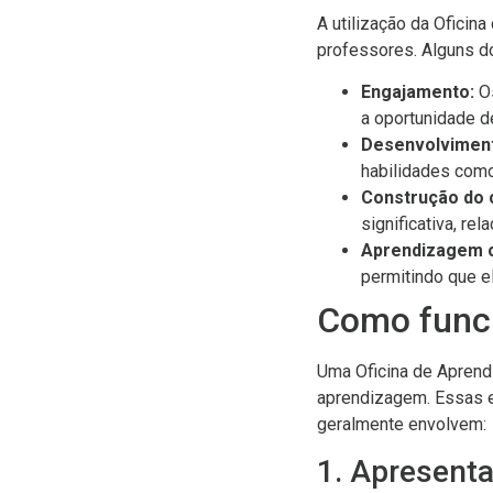
A utilização da Oficin
professores. Alguns do
Engajamento:
Os
a oportunidade d
Desenvolviment
habilidades como
Construção do 
significativa, r
Aprendizagem c
permitindo que 
Como func
Uma Oficina de Aprend
aprendizagem. Essas e
geralmente envolvem:
1. Apresent