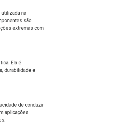
 utilizada na
omponentes são
ndições extremas com
ica. Ela é
a, durabilidade e
pacidade de conduzir
em aplicações
os.