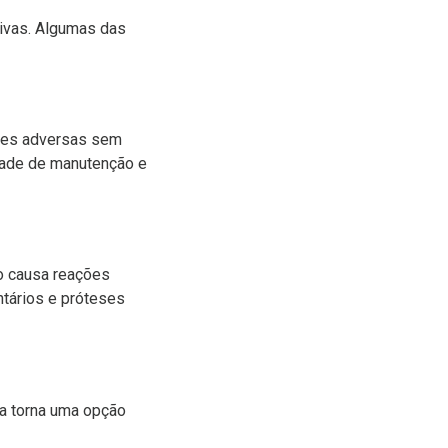
tivas. Algumas das
ções adversas sem
idade de manutenção e
ão causa reações
ntários e próteses
 a torna uma opção