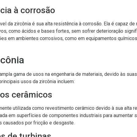
ncia à corrosão
el da zircônia é sua alta resistência à corrosão. Ela é capaz de 
s, como ácidos e bases fortes, sem sofrer deterioração signific
ções em ambientes corrosivos, como em equipamentos químico
rcônia
 ampla gama de usos na engenharia de materiais, devido às sua
principais usos da zircônia incluem:
os cerâmicos
mente utilizada como revestimento cerâmico devido à sua alta r
icada em superfícies de componentes industriais para aumentar su
s causados por fricção e desgaste.
 de turbinas