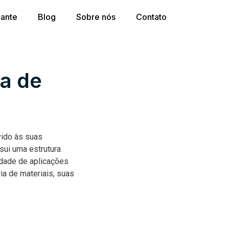
dante
Blog
Sobre nós
Contato
ia de
vido às suas
sui uma estrutura
edade de aplicações
ia de materiais, suas