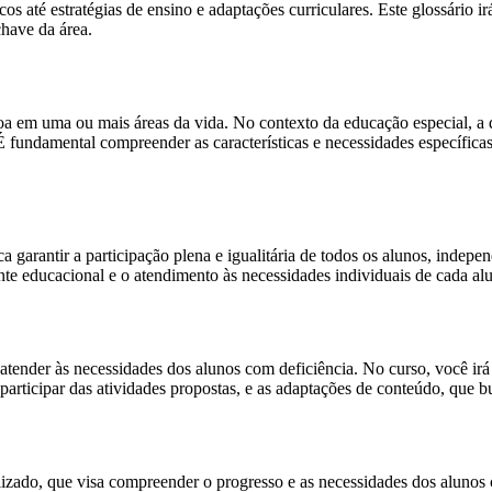
os até estratégias de ensino e adaptações curriculares. Este glossário i
chave da área.
a em uma ou mais áreas da vida. No contexto da educação especial, a d
). É fundamental compreender as características e necessidades específic
 garantir a participação plena e igualitária de todos os alunos, indep
nte educacional e o atendimento às necessidades individuais de cada al
a atender às necessidades dos alunos com deficiência. No curso, você irá
articipar das atividades propostas, e as adaptações de conteúdo, que bu
izado, que visa compreender o progresso e as necessidades dos alunos c