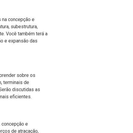
as na concepção e
ura, subestrutura,
rte. Você também terá a
ão e expansão das
aprender sobre os
 terminais de
Serão discutidas as
ais eficientes.
na concepção e
rços de atracação,