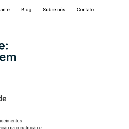
dante
Blog
Sobre nós
Contato
e:
(em
de
nhecimentos
cação na construção e