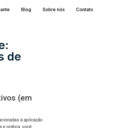
dante
Blog
Sobre nós
Contato
e:
s de
tivos (em
acionadas à aplicação
 e prática, você