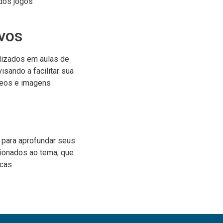
 dos jogos
vos
lizados em aulas de
isando a facilitar sua
deos e imagens
s para aprofundar seus
cionados ao tema, que
cas.