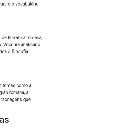
cais e o vocabulário
 da literatura romana,
. Você irá analisar o
ica e filosofia
os temas como a
igião romana, a
personagens que
nas