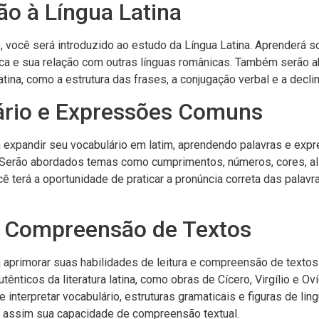
ão à Língua Latina
 você será introduzido ao estudo da Língua Latina. Aprenderá so
ica e sua relação com outras línguas românicas. Também serão 
atina, como a estrutura das frases, a conjugação verbal e a decli
ário e Expressões Comuns
á expandir seu vocabulário em latim, aprendendo palavras e ex
a. Serão abordados temas como cumprimentos, números, cores, al
cê terá a oportunidade de praticar a pronúncia correta das palav
 e Compreensão de Textos
 aprimorar suas habilidades de leitura e compreensão de textos
ênticos da literatura latina, como obras de Cícero, Virgílio e Oví
 e interpretar vocabulário, estruturas gramaticais e figuras de l
 assim sua capacidade de compreensão textual.