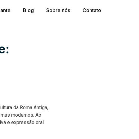
dante
Blog
Sobre nós
Contato
e:
cultura da Roma Antiga,
diomas modernos. Ao
tiva e expressão oral