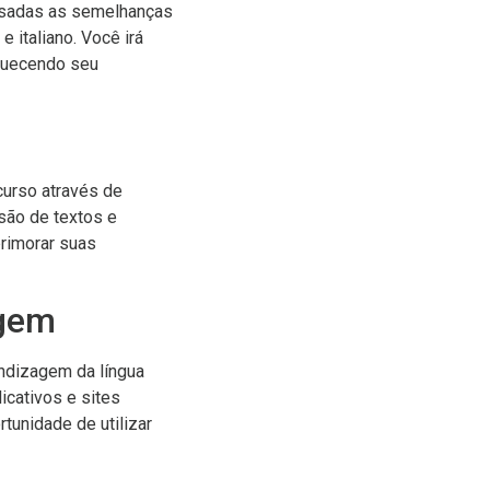
alisadas as semelhanças
 italiano. Você irá
iquecendo seu
curso através de
são de textos e
primorar suas
agem
endizagem da língua
icativos e sites
tunidade de utilizar