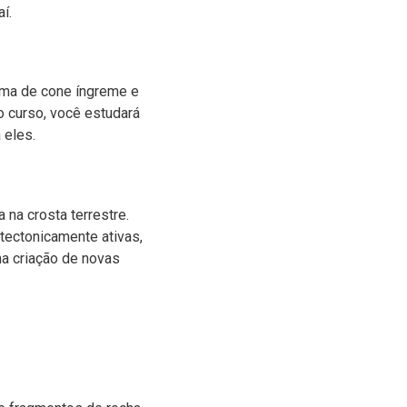
í.
ma de cone íngreme e
o curso, você estudará
 eles.
 na crosta terrestre.
tectonicamente ativas,
na criação de novas