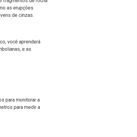
 e fragmentos de rocha
como as erupções
uvens de cinzas.
ico, você aprenderá
bolianas, e as
os para monitorar a
metros para medir a