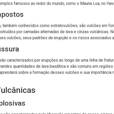
emplos famosos ao redor do mundo, como o Mauna Loa, no Hava
mpostos
, também conhecidos como estratovulcões, são vulcões em for
nstruídos por camadas alternadas de lava e cinzas vulcânicas. N
sses vulcões, seus padrões de erupção e os riscos associados a
issura
são caracterizados por erupções ao longo de uma linha de fratura
randes quantidades de lava basáltica e são comuns em regiões 
 aprenderá sobre a formação desses vulcões e sua importância 
ulcânicas
plosivas