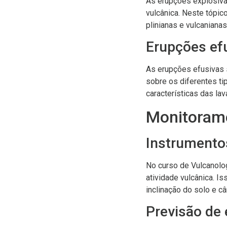
As erupções explosivas
vulcânica. Neste tópic
plinianas e vulcaniana
Erupções ef
As erupções efusivas s
sobre os diferentes t
características das la
Monitoram
Instrumento
No curso de Vulcanolog
atividade vulcânica. I
inclinação do solo e c
Previsão de