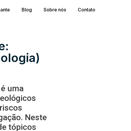
dante
Blog
Sobre nós
Contato
e:
ologia)
 é uma
geológicos
riscos
gação. Neste
de tópicos