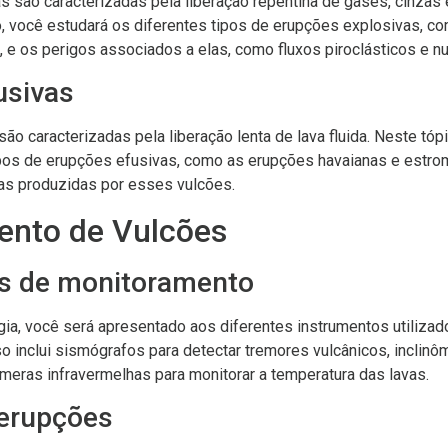
 são caracterizadas pela liberação repentina de gases, cinzas
o, você estudará os diferentes tipos de erupções explosivas, 
s, e os perigos associados a elas, como fluxos piroclásticos e n
usivas
ão caracterizadas pela liberação lenta de lava fluida. Neste tóp
ipos de erupções efusivas, como as erupções havaianas e estrom
vas produzidas por esses vulcões.
ento de Vulcões
s de monitoramento
ia, você será apresentado aos diferentes instrumentos utilizad
sso inclui sismógrafos para detectar tremores vulcânicos, inclinô
âmeras infravermelhas para monitorar a temperatura das lavas.
 erupções