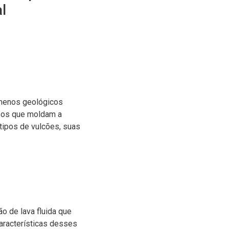
l
ômenos geológicos
ssos que moldam a
 tipos de vulcões, suas
o de lava fluida que
aracterísticas desses