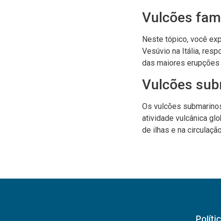
Vulcões fa
Neste tópico, você ex
Vesúvio na Itália, res
das maiores erupções 
Vulcões sub
Os vulcões submarinos
atividade vulcânica gl
de ilhas e na circulaçã
Políti