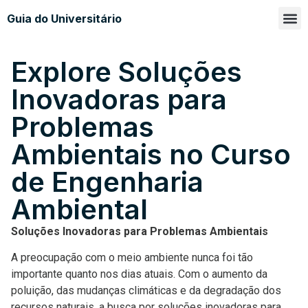
Guia do Universitário
Glossá
Sobre n
Explore Soluções
Inovadoras para
Problemas
Ambientais no Curso
de Engenharia
Ambiental
Soluções Inovadoras para Problemas Ambientais
A preocupação com o meio ambiente nunca foi tão
importante quanto nos dias atuais. Com o aumento da
poluição, das mudanças climáticas e da degradação dos
recursos naturais, a busca por soluções inovadoras para